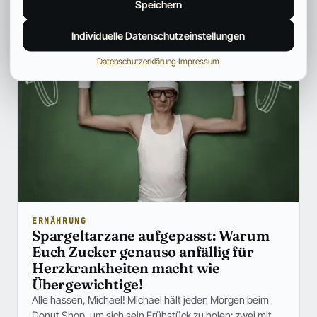
Anna Hartwig
26. Okt. 2024
2 Min.
Speichern
Individuelle Datenschutzeinstellungen
Datenschutzerklärung
·
Impressum
ERNÄHRUNG
Spargeltarzane aufgepasst: Warum
Euch Zucker genauso anfällig für
Herzkrankheiten macht wie
Übergewichtige!
Alle hassen, Michael! Michael hält jeden Morgen beim
Donut Shop, um sich sein Frühstück zu holen: zwei mit