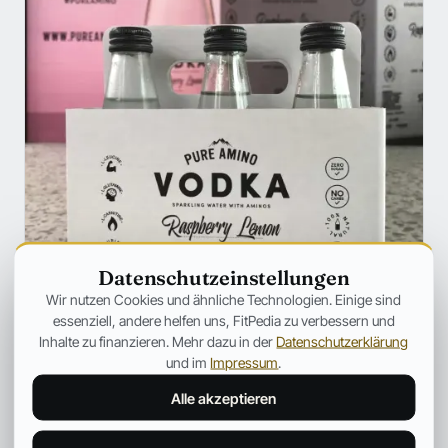
Datenschutzeinstellungen
ERNÄHRUNG
Wir nutzen Cookies und ähnliche Technologien. Einige sind
VODKA trifft Aminosäuren – wird
essenziell, andere helfen uns, FitPedia zu verbessern und
DAS der NEUE TREND der
Inhalte zu finanzieren. Mehr dazu in der
Datenschutzerklärung
Supplementindustrie?
und im
Impressum
.
Die Supplementindustrie hat heutzutage definitiv so
Alle akzeptieren
einiges in petto, was nicht unbedingt immer so viel
Nutzen für den Konsumenten hat.