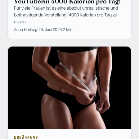
YouTuberin 4000 Kalorien pro Tag!
Für viele Frauen ist es eine absolut unrealistische und
beängstigende Vorstellung, 4000 Kalorien pro Tag zu
essen.
Anna Hartwig
24. Juni 2025
2 Min.
ERNÄHRUNG