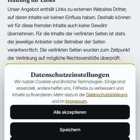
Unser Angebot enthält Links zu externen Websites Dritter,
auf deren Inhalte wir keinen Einfluss haben. Deshalb können
wir für diese fremden Inhalte auch keine Gewähr
übernehmen. Für die Inhalte der verlinkten Seiten ist stets
der jeweilige Anbieter oder Betreiber der Seiten
verantwortlich. Die verlinkten Seiten wurden zum Zeitpunkt
der Verlinkung auf mögliche Rechtsverstöße überprüft.
Rechtswidrige Inhalte waren zum Zeitpunkt der Verlinkung
Datenschutzeinstellungen
nicht erkennbar. Bei Bekanntwerden von
Wir nutzen Cookies und ähnliche Technologien. Einige sind
Rechtsverletzungen werden wir derartige Links umgehend
essenziell, andere helfen uns, FitPedia zu verbessern und
entfernen.
Inhalte zu finanzieren. Mehr dazu in der
Datenschutzerklärung
und im
Impressum
.
Urheberrecht
Alle akzeptieren
Die durch die Seitenbetreiber erstellten Inhalte und Werke
auf diesen Seiten unterliegen dem deutschen Urheberrecht.
Speichern
Die Vervielfältigung, Bearbeitung, Verbreitung und jede Art