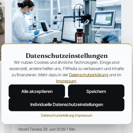
Datenschutzeinstellungen
Wir nutzen Cookies und ähnliche Technologien. Einige sind
essenziell, andere helfen uns, FitPedia zu verbessern und Inhalte
SUPPLEMENTS
Roid Rage von Gods Rage im
zu finanzieren. Mehr dazu in der
Datenschutzerklärung
und im
Impressum
.
kritischen Check – Flop oder einer
der spannendsten Testosteron-
Alle akzeptieren
Speichern
Booster auf dem Markt?
Der Roid Rage von Gods Rage wird als innovativer
Individuelle Datenschutzeinstellungen
Performance Booster beworben. Kann er diesem
Versprechen gerecht werden oder ist das nichts als
Datenschutzerklärung
·
Impressum
Bluff?
Hiroshi Tanaka
29. Juni 2026
7 Min.