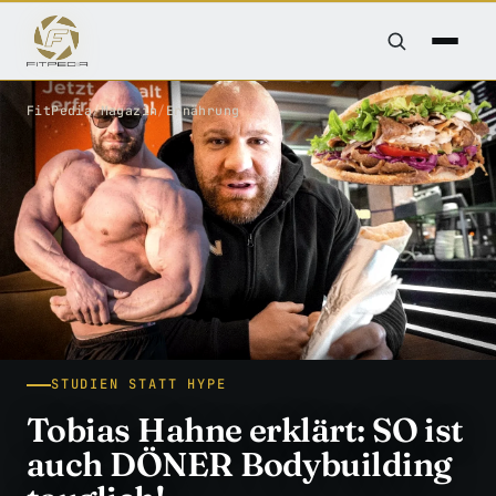
FitPedia
/
Magazin
/
Ernährung
STUDIEN STATT HYPE
Tobias Hahne erklärt: SO ist
auch DÖNER Bodybuilding