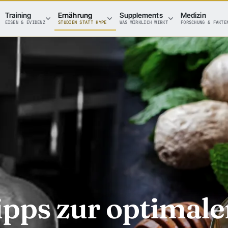
Training
Ernährung
Supplements
Medizin
EISEN & EVIDENZ
STUDIEN STATT HYPE
WAS WIRKLICH WIRKT
FORSCHUNG & FAKTE
ipps zur optimal