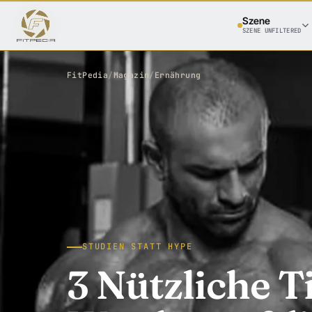
Szene
SZENE UNFILTERED
FitPedia
/
Magazin
/
Ernährung
STUDIEN STATT HYPE
3 Nützliche T