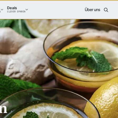
Deals
Über uns
N
CLEVER SPAREN
en