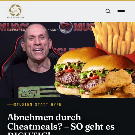
FitPedia
/
Magazin
/
Ernährung
STUDIEN STATT HYPE
Abnehmen durch
Cheatmeals? – SO geht es