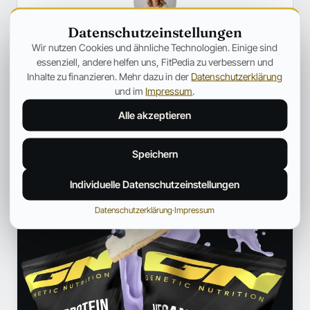
Datenschutzeinstellungen
Anna Hartwig
Wir nutzen Cookies und ähnliche Technologien. Einige sind
essenziell, andere helfen uns, FitPedia zu verbessern und
HEILPRAKTIKERIN FÜR FRAUENGESUNDHEIT
Inhalte zu finanzieren. Mehr dazu in der
Datenschutzerklärung
Heilpraktikerin mit Schwerpunkt auf ganzheitlicher
und im
Impressum
.
Frauengesundheit und hormoneller Balance. Begleitet Frauen
dabei, ihr Wohlbefinden mit natürlichen, individuellen und
Alle akzeptieren
fundierten Ansätzen nachhaltig zu verbessern.
Profil und weitere Beiträge →
Speichern
ANZEIGE
Individuelle Datenschutzeinstellungen
Datenschutzerklärung
·
Impressum