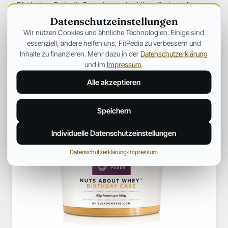
„Birthday Cake“-Geschmack. Alle, die bereits
Datenschutzeinstellungen
jetzt die Schnauze voll haben von zimtigen
Wir nutzen Cookies und ähnliche Technologien. Einige sind
Keksgeschmäckern, werden eventuell ja hiermit
essenziell, andere helfen uns, FitPedia zu verbessern und
Inhalte zu finanzieren. Mehr dazu in der
Datenschutzerklärung
glücklicher.
und im
Impressum
.
Alle akzeptieren
Speichern
Individuelle Datenschutzeinstellungen
Datenschutzerklärung
·
Impressum