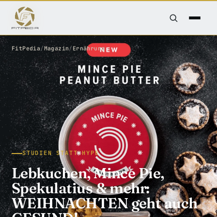
FitPedia
/
Magazin
/
Ernährung
STUDIEN STATT HYPE
Lebkuchen, Mince Pie,
Spekulatius & mehr:
WEIHNACHTEN geht auch