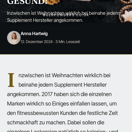
GESUND!
Inzwischen ist Weihnachten wirklich bei beinahe jedem
Supplement Hersteller angekommen.
Anna Hartwig
12. Dezember 2024
· 3 Min. Lesezeit
I
nzwischen ist Weihnachten wirklich bei
beinahe jedem Supplement Hersteller
angekommen. 2017 haben sich die einzelnen
Marken wirklich so Einiges einfallen lassen, um
den fitnessbewussten Kunden die festliche Zeit
schmackhaft zu machen. Dabei sollen die
einzelnen Leckereien natürlich so kalorien- und