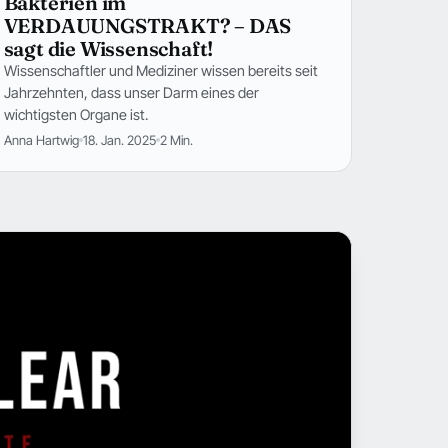
Bakterien im
VERDAUUNGSTRAKT? – DAS
sagt die Wissenschaft!
Wissenschaftler und Mediziner wissen bereits seit
Jahrzehnten, dass unser Darm eines der
wichtigsten Organe ist.
Anna Hartwig
18. Jan. 2025
2 Min.