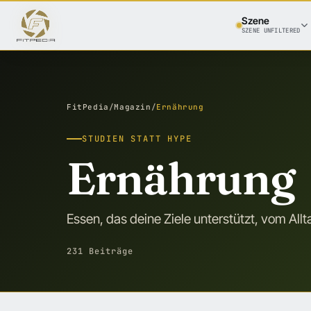
Szene
SZENE UNFILTERED
FitPedia
/
Magazin
/
Ernährung
STUDIEN STATT HYPE
Ernährung
Essen, das deine Ziele unterstützt, vom All
231 Beiträge