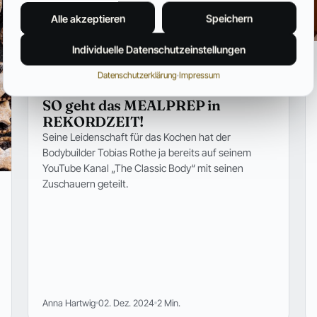
Alle akzeptieren
Speichern
Individuelle Datenschutzeinstellungen
ERNÄHRUNG
Datenschutzerklärung
·
Impressum
KEINE CHANCE für AUSREDEN:
SO geht das MEALPREP in
REKORDZEIT!
Seine Leidenschaft für das Kochen hat der
Bodybuilder Tobias Rothe ja bereits auf seinem
YouTube Kanal „The Classic Body“ mit seinen
Zuschauern geteilt.
Anna Hartwig
02. Dez. 2024
2 Min.