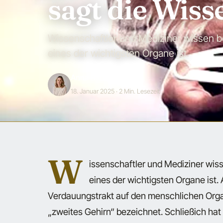
sagt die Wiss
Wissenschaftler und Mediziner wissen b
eines der wichtigsten Organe ist.
Anna Hartwig
18. Januar 2025
· 2 Min. Lesezeit
W
issenschaftler und Mediziner wis
eines der wichtigsten Organe ist.
Verdauungstrakt auf den menschlichen Orga
„zweites Gehirn“ bezeichnet. Schließich ha