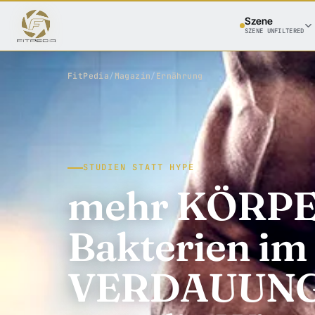
Szene
SZENE UNFILTERED
FitPedia
/
Magazin
/
Ernährung
STUDIEN STATT HYPE
mehr KÖRPE
Bakterien im
VERDAUUNG