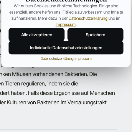
seinem Verdauungstrakt. Hierbei sind einige
Wir nutzen Cookies und ähnliche Technologien. Einige sind
ungsmitteln effektiver als andere.
essenziell, andere helfen uns, FitPedia zu verbessern und Inhalte
zu finanzieren. Mehr dazu in der
Datenschutzerklärung
und im
r Mikrobiom verfügen, die eine größere Menge
Impressum
.
en, als andere Mikroorganismen.
Alle akzeptieren
Speichern
n fanden heraus, dass sich in den
Individuelle Datenschutzeinstellungen
htiger Mäuse unterschiedliche Bakterien
Datenschutzerklärung
·
Impressum
 übergewichtiger Mäuse produzierten hierbei
lanken Mäusen vorhandenen Bakterien. Die
 Tieren regulieren, indem sie die
dert haben. Falls diese Ergebnisse auf Menschen
der Kulturen von Bakterien im Verdauungstrakt