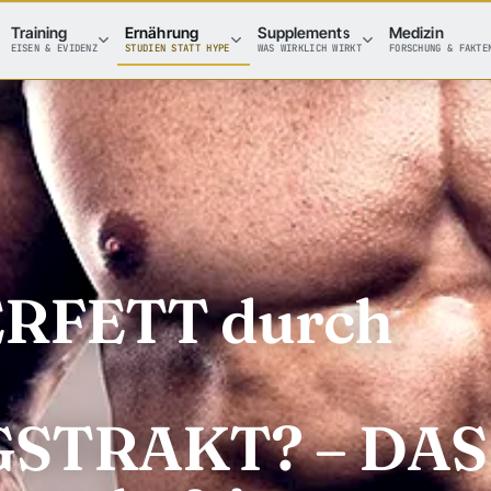
Training
Ernährung
Supplements
Medizin
EISEN & EVIDENZ
STUDIEN STATT HYPE
WAS WIRKLICH WIRKT
FORSCHUNG & FAKTE
RFETT durch
STRAKT? – DAS