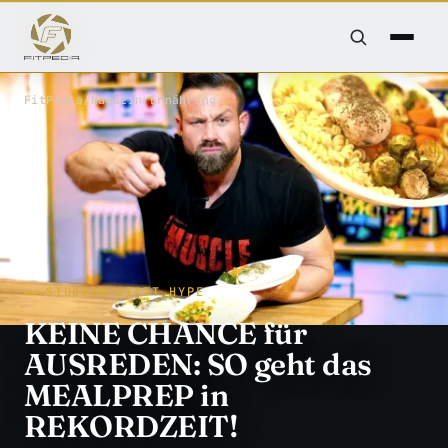
FitPedia
/
Magazin
/
Ernährung
STUDIEN STATT HYPE
KEINE CHANCE für
AUSREDEN: SO geht das
MEALPREP in
REKORDZEIT!