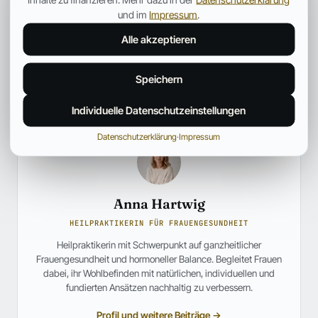
und im
Impressum
.
Alle akzeptieren
Speichern
Individuelle Datenschutzeinstellungen
Datenschutzerklärung
·
Impressum
Anna Hartwig
HEILPRAKTIKERIN FÜR FRAUENGESUNDHEIT
Heilpraktikerin mit Schwerpunkt auf ganzheitlicher
Frauengesundheit und hormoneller Balance. Begleitet Frauen
dabei, ihr Wohlbefinden mit natürlichen, individuellen und
fundierten Ansätzen nachhaltig zu verbessern.
Profil und weitere Beiträge →