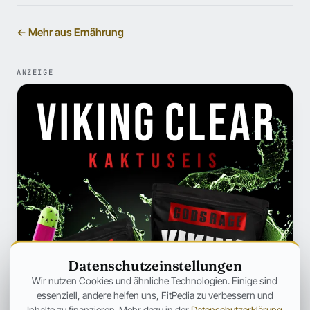
← Mehr aus Ernährung
ANZEIGE
Datenschutzeinstellungen
Wir nutzen Cookies und ähnliche Technologien. Einige sind
essenziell, andere helfen uns, FitPedia zu verbessern und
Inhalte zu finanzieren. Mehr dazu in der
Datenschutzerklärung