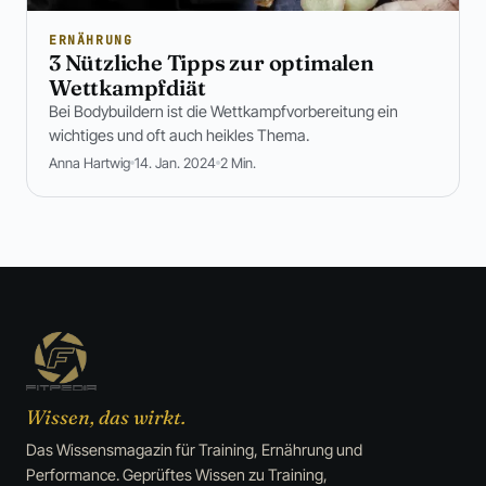
ERNÄHRUNG
3 Nützliche Tipps zur optimalen
Wettkampfdiät
Bei Bodybuildern ist die Wettkampfvorbereitung ein
wichtiges und oft auch heikles Thema.
Anna Hartwig
14. Jan. 2024
2 Min.
Wissen, das wirkt.
Das Wissensmagazin für Training, Ernährung und
Performance. Geprüftes Wissen zu Training,