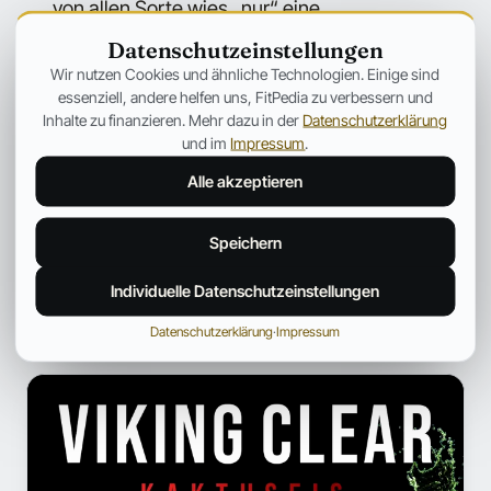
von allen Sorte wies „nur“ eine
Kalorienreduzierung von 10-12% auf. Allerdings
Datenschutzeinstellungen
Wir nutzen Cookies und ähnliche Technologien. Einige sind
hofft der Studen, dass der „resistente“ Suduru
essenziell, andere helfen uns, FitPedia zu verbessern und
Samba, ein auf Sri Lanka beheimateter Reis,
Inhalte zu finanzieren. Mehr dazu in der
Datenschutzerklärung
und im
Impressum
.
mit den „besseren“ Reissorten mithalten und
50 bis 60% weniger Kalorien aufweisen kann.
Alle akzeptieren
Speichern
Individuelle Datenschutzeinstellungen
← Mehr aus Ernährung
Datenschutzerklärung
·
Impressum
ANZEIGE