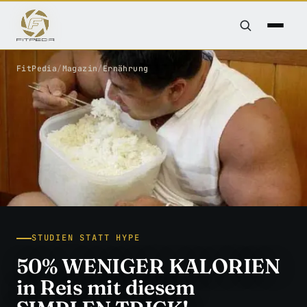
FitPedia
/
Magazin
/
Ernährung
STUDIEN STATT HYPE
50% WENIGER KALORIEN
in Reis mit diesem