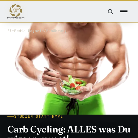
FitPedia
/
Magazin
/
Ernährung
STUDIEN STATT HYPE
Carb Cycling: ALLES was Du