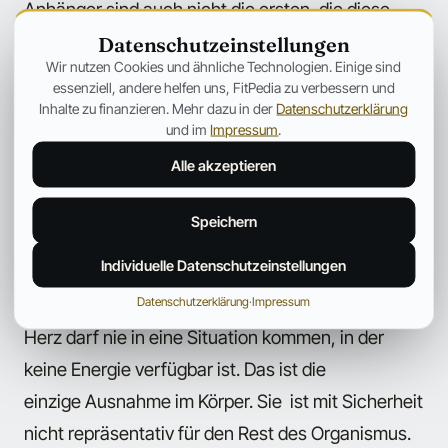
Anhänger sind auch nicht die ersten, die diese
Behauptung aufstellen.
Datenschutzeinstellungen
Wir nutzen Cookies und ähnliche Technologien. Einige sind
essenziell, andere helfen uns, FitPedia zu verbessern und
Erinnert euch nochmal an die oben genannte
Inhalte zu finanzieren. Mehr dazu in der
Datenschutzerklärung
Ausnahme von der allgemeinen Idee, dass die
und im
Impressum
.
meisten Gewebe des Körpers Glukose zur
Alle akzeptieren
Energiegewinnung verwenden.
Speichern
Diese Ausnahme ist das Herzgewebe. Aus einem
Individuelle Datenschutzeinstellungen
recht logischen Grund bevorzugt der Herzmuskel
Datenschutzerklärung
·
Impressum
Fettsäuren vor Glukose als Energiequelle. Das
Herz darf nie in eine Situation kommen, in der
keine Energie verfügbar ist. Das ist die
einzige Ausnahme im Körper. Sie ist mit Sicherheit
nicht repräsentativ für den Rest des Organismus.