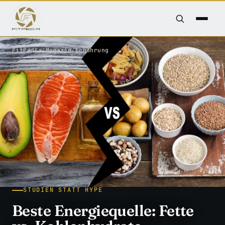
FitPedia
/
Magazin
/
Ernährung
STUDIEN STATT HYPE
Beste Energiequelle: Fette