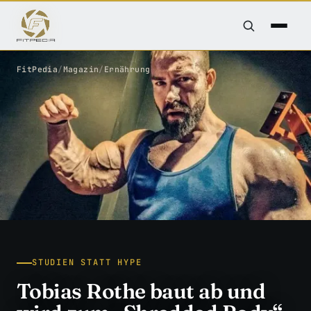
FitPedia
/
Magazin
/
Ernährung
STUDIEN STATT HYPE
Tobias Rothe baut ab und