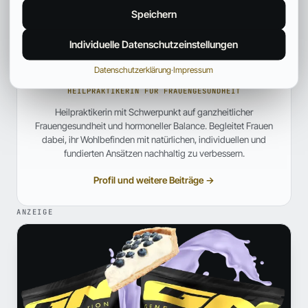
Speichern
Individuelle Datenschutzeinstellungen
Anna Hartwig
Datenschutzerklärung
·
Impressum
HEILPRAKTIKERIN FÜR FRAUENGESUNDHEIT
Heilpraktikerin mit Schwerpunkt auf ganzheitlicher
Frauengesundheit und hormoneller Balance. Begleitet Frauen
dabei, ihr Wohlbefinden mit natürlichen, individuellen und
fundierten Ansätzen nachhaltig zu verbessern.
Profil und weitere Beiträge →
ANZEIGE