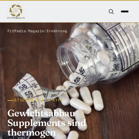
FitPedia
/
Magazin
/
Ernährung
STUDIEN STATT HYPE
Gewichtsabbau
Supplements sind
thermogen