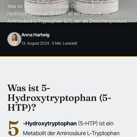
Was ist 5-Hydroxytryptophan (5-HTP)? 5-
Hydroxytryptophan (5-HTP) ist ein Metabolit der
Aminosäure L-Tryptophan (LT), der als Zwischenprodukt.
Anna Hartwig
13. August 2024
· 5 Min. Lesezeit
Was ist 5-
Hydroxytryptophan (5-
HTP)?
5
-Hydroxytryptophan
(5-HTP) ist ein
Metabolit der Aminosäure L-Tryptophan