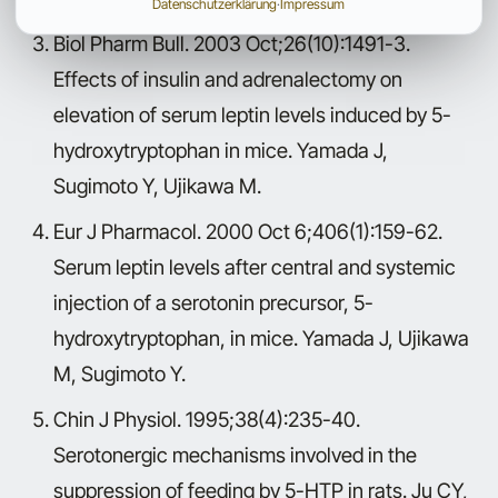
Datenschutzerklärung
·
Impressum
Biol Pharm Bull. 2003 Oct;26(10):1491-3.
Effects of insulin and adrenalectomy on
elevation of serum leptin levels induced by 5-
hydroxytryptophan in mice. Yamada J,
Sugimoto Y, Ujikawa M.
Eur J Pharmacol. 2000 Oct 6;406(1):159-62.
Serum leptin levels after central and systemic
injection of a serotonin precursor, 5-
hydroxytryptophan, in mice. Yamada J, Ujikawa
M, Sugimoto Y.
Chin J Physiol. 1995;38(4):235-40.
Serotonergic mechanisms involved in the
suppression of feeding by 5-HTP in rats. Ju CY,