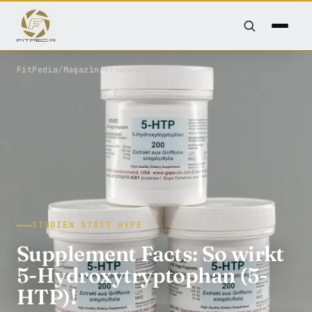
FitPedia
/
Magazin
/
Ernährung
STUDIEN STATT HYPE
Supplement Facts: So wirkt
5-Hydroxytryptophan (5-
HTP)!