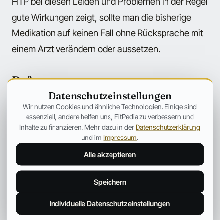
HTP bei diesen Leiden und Problemen in der Regel
gute Wirkungen zeigt, sollte man die bisherige
Medikation auf keinen Fall ohne Rücksprache mit
einem Arzt verändern oder aussetzen.
Referenzen
Datenschutzeinstellungen
Pharmacol Biochem Behav. 2003
Wir nutzen Cookies und ähnliche Technologien. Einige sind
essenziell, andere helfen uns, FitPedia zu verbessern und
Mar;74(4):877-82. Selective augmentation of
Inhalte zu finanzieren. Mehr dazu in der
Datenschutzerklärung
genioglossus electromyographic activity by L-
und im
Impressum
.
5-hydroxytryptophan in the rat. Berry RB,
Alle akzeptieren
Hayward LF.
Speichern
Altern Med Rev. 2000 Feb;5(1):64-71. Use of
neurotransmitter precursors for treatment of
Individuelle Datenschutzeinstellungen
depression. Meyers S.