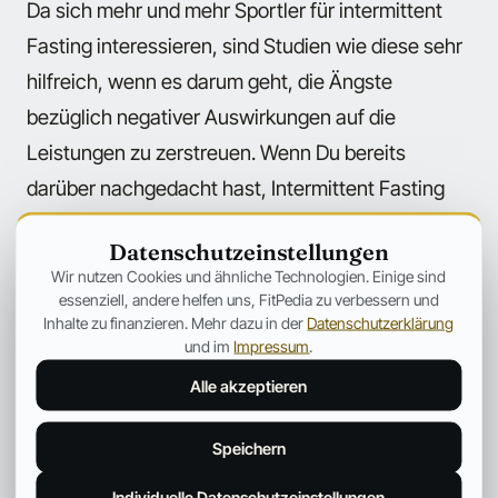
Da sich mehr und mehr Sportler für intermittent
Fasting interessieren, sind Studien wie diese sehr
hilfreich, wenn es darum geht, die Ängste
bezüglich negativer Auswirkungen auf die
Leistungen zu zerstreuen. Wenn Du bereits
darüber nachgedacht hast, Intermittent Fasting
auszuprobieren, aber die Sorge um Deine
Datenschutzeinstellungen
Leistungen ein Hindernis war, ist es jetzt an der
Wir nutzen Cookies und ähnliche Technologien. Einige sind
Zeit Intermittent Fasting eine Chance zu geben.
essenziell, andere helfen uns, FitPedia zu verbessern und
Inhalte zu finanzieren. Mehr dazu in der
Datenschutzerklärung
und im
Impressum
.
Referenzen:
Alle akzeptieren
Khaled Trabelsi, et. al., “Effect of fed- versus
fasted state resistance training during
Speichern
Ramadan on body composition and selected
Individuelle Datenschutzeinstellungen