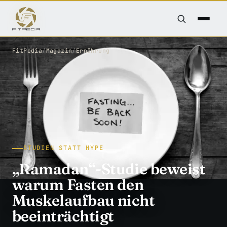
FitPedia
/
Magazin
/
Ernährung
STUDIEN STATT HYPE
„Ramadan“-Studie beweist
warum Fasten den
Muskelaufbau nicht
beeinträchtigt