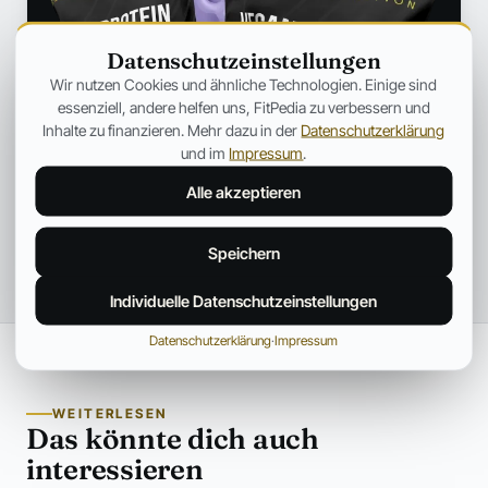
Datenschutzeinstellungen
Wir nutzen Cookies und ähnliche Technologien. Einige sind
essenziell, andere helfen uns, FitPedia zu verbessern und
Inhalte zu finanzieren. Mehr dazu in der
Datenschutzerklärung
und im
Impressum
.
Alle akzeptieren
Speichern
Individuelle Datenschutzeinstellungen
Datenschutzerklärung
·
Impressum
WEITERLESEN
Das könnte dich auch
interessieren