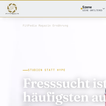
Szene
SZENE UNFILTERED
FitPedia
/
Magazin
/
Ernährung
STUDIEN STATT HYPE
Fresssucht is
häufigsten a