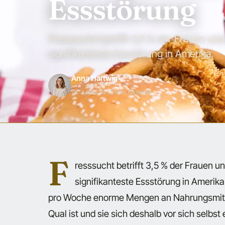
Essstörung
Fresssucht betrifft 3,5 % der Frauen und
signifikanteste Essstörung in Amerika.
Anna Hartwig
18. Juli 2024
· 2 Min. Lesezeit
F
resssucht betrifft 3,5 % der Frauen u
signifikanteste Essstörung in Ameri
pro Woche enorme Mengen an Nahrungsmittel
Qual ist und sie sich deshalb vor sich selbst