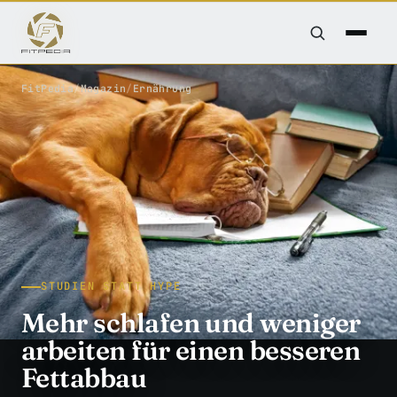
FitPedia
/
Magazin
/
Ernährung
STUDIEN STATT HYPE
Mehr schlafen und weniger
arbeiten für einen besseren
Fettabbau