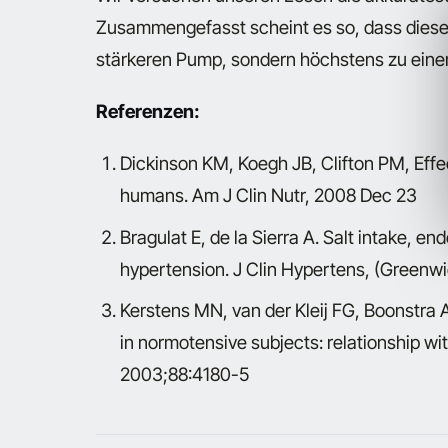
Zusammengefasst scheint es so, dass diese
stärkeren Pump, sondern höchstens zu eine
Referenzen:
Dickinson KM, Koegh JB, Clifton PM, Effec
humans. Am J Clin Nutr, 2008 Dec 23
Bragulat E, de la Sierra A. Salt intake, en
hypertension. J Clin Hypertens, (Greenw
Kerstens MN, van der Kleij FG, Boonstra AH
in normotensive subjects: relationship with
2003;88:4180-5