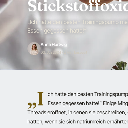
Stickstoffox
„Ich hatte den besten Trainingspump me
Essen gegessen hatte!“
Anna Hartwig
03. Juli 2024
· 2 Min. Lesezeit
„I
ch hatte den besten Trainingspum
Essen gegessen hatte!“ Einige Mitg
Threads eröffnet, in denen sie beschreiben,
hatten, wenn sie sich natriumreich ernährte