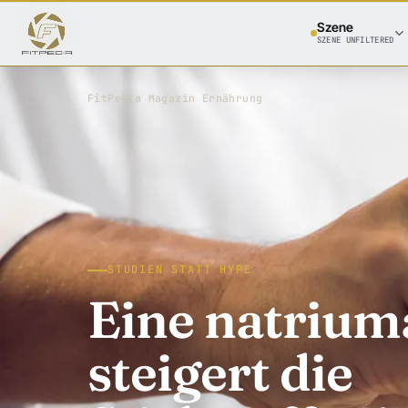
Szene
SZENE UNFILTERED
FitPedia
/
Magazin
/
Ernährung
STUDIEN STATT HYPE
Eine natriu
steigert die