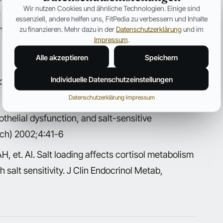
Wir nutzen Cookies und ähnliche Technologien. Einige sind
 Besuche beim Chinabuffet nicht zu einem
essenziell, andere helfen uns, FitPedia zu verbessern und Inhalte
m dickeren Bauch führen könnten.
zu finanzieren. Mehr dazu in der
Datenschutzerklärung
und im
Impressum
.
Alle akzeptieren
Speichern
Individuelle Datenschutzeinstellungen
ts of a low-salt diet on flow-mediated dilation in
Datenschutzerklärung
·
Impressum
dothelial dysfunction, and salt-sensitive
ich) 2002;4:41-6
, et. Al. Salt loading affects cortisol metabolism
 salt sensitivity. J Clin Endocrinol Metab,