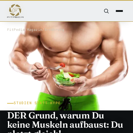
FitPedia
/
Magazin
/
Ernährung
STUDIEN STATT HYPE
DER Grund, warum Du
keine Muskeln aufbaust: Du