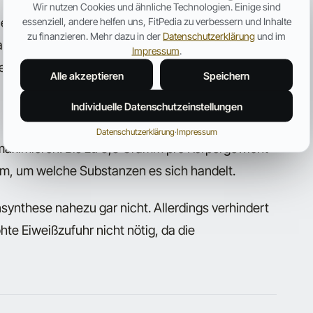
verwandeln. Und je effizienter Dein Körper dabei
Wir nutzen Cookies und ähnliche Technologien. Einige sind
uen und Fett zu verbrennen. Ein einigermaßen
essenziell, andere helfen uns, FitPedia zu verbessern und Inhalte
zu finanzieren. Mehr dazu in der
Datenschutzerklärung
und im
ase mehr als 2,2 Gramm Eiweiß pro Kilogramm
Impressum
.
d einer Diät zu sich nimmt, „schießt sich selbst
Alle akzeptieren
Speichern
Individuelle Datenschutzeinstellungen
 Bodybuilder mehr Eiweiß als Naturals zu sich
Datenschutzerklärung
·
Impressum
maximieren. Bis zu 3,3 Gramm pro Körpergewicht
m, um welche Substanzen es sich handelt.
nsynthese nahezu gar nicht. Allerdings verhindert
hte Eiweißzufuhr nicht nötig, da die