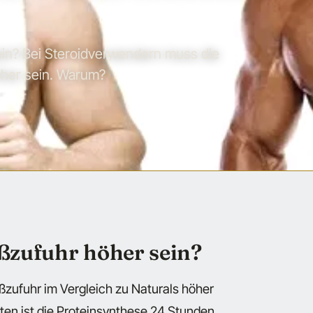
ein? Bei Steroidverwendern muss die
öher sein. Warum?
ißzufuhr höher sein?
ßzufuhr im Vergleich zu Naturals höher
ten ist die Proteinsynthese 24 Stunden