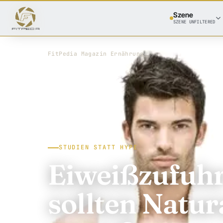
Szene
SZENE UNFILTERED
FitPedia
/
Magazin
/
Ernährung
STUDIEN STATT HYPE
Eiweißzufuhr 
sollten Natur