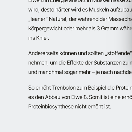
Eiweiß in Energie anstatt in Muskelmasse zu 
wird, desto härter wird es Muskeln aufzuba
„leaner“ Natural, der während der Masseph
Körpergewicht oder mehr als 3 Gramm währen
ins Knie“.
Andererseits können und sollten „stoffende“
nehmen, um die Effekte der Substanzen zu 
und manchmal sogar mehr – je nach nachde
So erhöht Trenbolon zum Beispiel die Protei
es den Abbau von Eiweiß. Somit ist eine erhö
Proteinbiosynthese nicht erhöht ist.