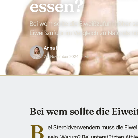
essen?
Bei wem sollte die Eiweißzufuhr höher s
Eiweißzufuhr im Vergleich zu Naturals h
Anna Hartwig
24. November 2024
· 2 Min. Lesezeit
Bei wem sollte die Eiwe
B
ei Steroidverwendern muss die Eiwei
sein. Warum? Bei unterstützten Athle