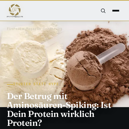
FitPedia
/
Magazin
/
Ernährung
STUDIEN STATT HYPE
Der Betrug mit
Aminosäuren-Spiking: Ist
Dein Protein wirklich
Protein?