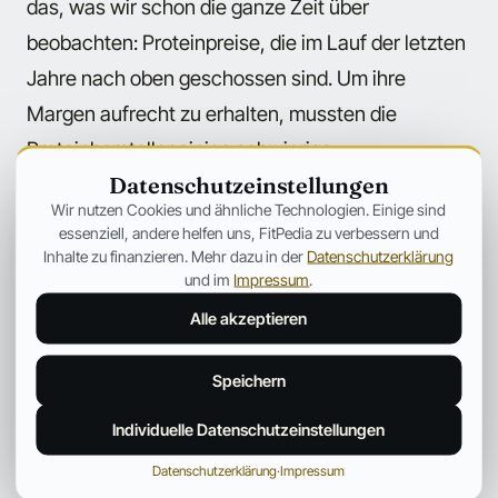
das, was wir schon die ganze Zeit über
beobachten: Proteinpreise, die im Lauf der letzten
Jahre nach oben geschossen sind. Um ihre
Margen aufrecht zu erhalten, mussten die
Proteinhersteller einige schwierige
Datenschutzeinstellungen
Entscheidungen treffen, von denen viele ohne
Wir nutzen Cookies und ähnliche Technologien. Einige sind
Deine sportlichen Ziele im Hinterkopf getroffen
essenziell, andere helfen uns, FitPedia zu verbessern und
wurden.
Inhalte zu finanzieren. Mehr dazu in der
Datenschutzerklärung
und im
Impressum
.
Alle akzeptieren
Auch Kreatin verfälscht Tests – auf
dramatische Art und Weise!
Speichern
Einige Firmen haben diese Enthüllungen mit
Individuelle Datenschutzeinstellungen
unterschiedlichem Erfolg als Marketing Werkzeug
Datenschutzerklärung
·
Impressum
verwendet. Ein Hersteller konnte zeigen, dass