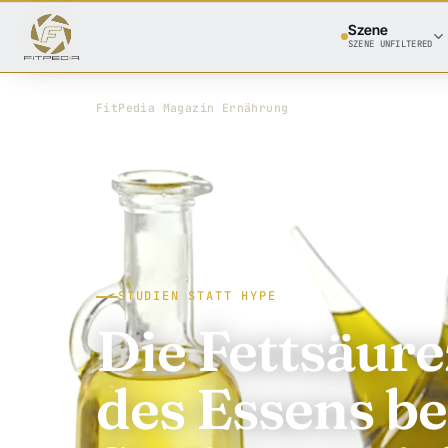
Szene
SZENE UNFILTERED
FitPedia
/
Magazin
/
Ernährung
STUDIEN STATT HYPE
Die Fettsäu
des Essens be