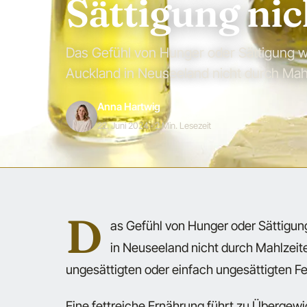
Sättigung nic
Das Gefühl von Hunger oder Sättigung wir
Auckland in Neuseeland nicht durch Mahl
Anna Hartwig
22. Juni 2024
· 2 Min. Lesezeit
D
as Gefühl von Hunger oder Sättigung 
in Neuseeland nicht durch Mahlzeite
ungesättigten oder einfach ungesättigten Fet
Eine fettreiche Ernährung führt zu Übergew