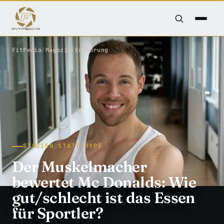
FitPedia
/
Magazin
/
Ernährung
STUDIEN STATT HYPE
Der Muskelmacher
bewertet Mc Donalds: Wie
gut/schlecht ist das Essen
für Sportler?