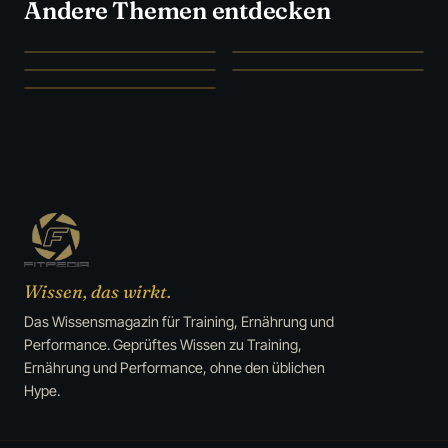
Andere Themen entdecken
SZENE UNFILTERED
STUDIEN STATT HYPE
Szene
→
Ernährung
→
WAS WIRKLICH WIRKT
FORSCHUNG & FAKTEN
Supplements
→
Medizin
→
CLEVER SPAREN
Deals
→
Wissen, das wirkt.
Das Wissensmagazin für Training, Ernährung und
Performance. Geprüftes Wissen zu Training,
Ernährung und Performance, ohne den üblichen
Hype.