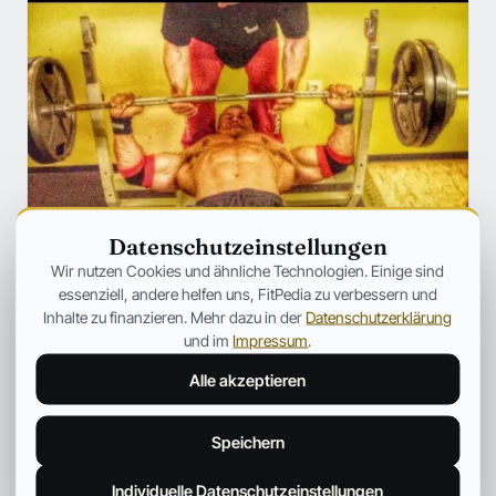
Datenschutzeinstellungen
Wir nutzen Cookies und ähnliche Technologien. Einige sind
essenziell, andere helfen uns, FitPedia zu verbessern und
Inhalte zu finanzieren. Mehr dazu in der
Datenschutzerklärung
TRAINING
Matthias Botthof: SO wirst Du
und im
Impressum
.
WIRKLICH stärker!
Alle akzeptieren
Wer regelmäßig ins Fitnessstudio geht, der hat sich mit
Sicherheit schon des Öfteren die Frage gestellt, wie man
Speichern
eigentlich stärker wird.
Fitpedia Redaktionsteam
10. Okt. 2025
2 Min.
Individuelle Datenschutzeinstellungen