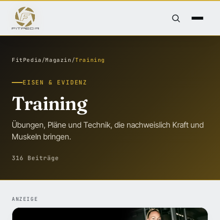
FitPedia
/
Magazin
/
Training
EISEN & EVIDENZ
Training
Übungen, Pläne und Technik, die nachweislich Kraft und
Muskeln bringen.
316 Beiträge
ANZEIGE