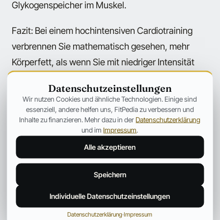
Glykogenspeicher im Muskel.
Fazit: Bei einem hochintensiven Cardiotraining
verbrennen Sie mathematisch gesehen, mehr
Körperfett, als wenn Sie mit niedriger Intensität
arbeiten. Aber bei einem Cardiotraining mit
Datenschutzeinstellungen
niedriger Intensität verbrennen Sie effektiver
Wir nutzen Cookies und ähnliche Technologien. Einige sind
Körperfett. Welches nun das richtige ist, müssen
essenziell, andere helfen uns, FitPedia zu verbessern und
Inhalte zu finanzieren. Mehr dazu in der
Datenschutzerklärung
Sie selbst entscheiden.
und im
Impressum
.
Alle akzeptieren
In der Regel eignet sich ein hochintensives
Cardiotraining als einzelne Trainingseinheit oder
Speichern
für nach dem Krafttraining, während sich ein
Individuelle Datenschutzeinstellungen
Cardiotraining mit niedriger Intensität auf
nüchternen Magen empfiehlt.
Datenschutzerklärung
·
Impressum