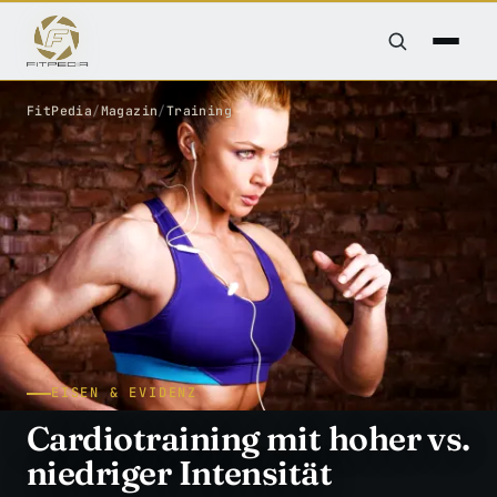
FitPedia
/
Magazin
/
Training
EISEN & EVIDENZ
Cardiotraining mit hoher vs.
niedriger Intensität