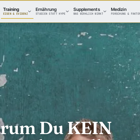
Training
Ernährung
Supplements
Medizin
EISEN & EVIDENZ
STUDIEN STATT HYPE
WAS WIRKLICH WIRKT
FORSCHUNG & FAKTE
arum Du KEIN