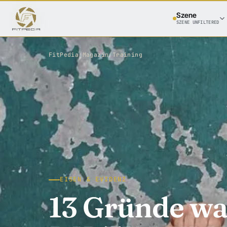
Szene
SZENE UNFILTERED
FitPedia
/
Magazin
/
Training
EISEN & EVIDENZ
13 Gründe w