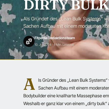
DIRTY BULK 
Als Gründer des „Lean Bulk Systems“ war 
Sachen Aufbau mit einem moderaten Körp
Fitpedia Redaktionsteam
10. Juli 2024
· 4 Min. Lesezeit
A
ls Gründer des „Lean Bulk Systems“ w
Sachen Aufbau mit einem moderaten 
Bodybuilder eine knallharte Massephase em
Weshalb er ganz klar von einem „dirty bulk“