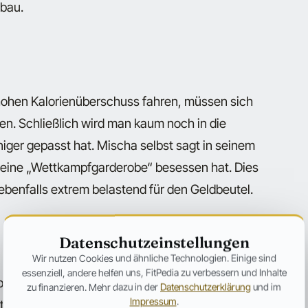
fbau.
 hohen Kalorienüberschuss fahren, müssen sich
en. Schließlich wird man kaum noch in die
niger gepasst hat. Mischa selbst sagt in seinem
nd eine „Wettkampfgarderobe“ besessen hat. Dies
ebenfalls extrem belastend für den Geldbeutel.
Datenschutzeinstellungen
Wir nutzen Cookies und ähnliche Technologien. Einige sind
essenziell, andere helfen uns, FitPedia zu verbessern und Inhalte
erhaupt meistern kann, haben die meisten „Dirty
zu finanzieren. Mehr dazu in der
Datenschutzerklärung
und im
Impressum
.
tenfrequenz. Dadurch sieht Mischa ein Problem in