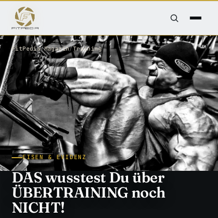
FitPedia
/
Magazin
/
Training
EISEN & EVIDENZ
DAS wusstest Du über
ÜBERTRAINING noch
NICHT!