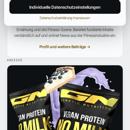
Fitpedia Redaktionsteam
Individuelle Datenschutzeinstellungen
REDAKTION UND QUALITÄTSPRÜFUNG
Datenschutzerklärung
·
Impressum
Ein interdisziplinäres Redaktionsteam mit Fokus auf Sport,
Ernährung und die Fitness-Szene. Bereitet fundierte Inhalte
verständlich auf und ordnet News aus der Fitnessindustrie ein.
Profil und weitere Beiträge →
ANZEIGE