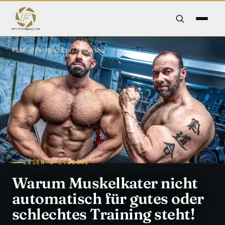
FitPedia
/
Magazin
/
Training
EISEN & EVIDENZ
Warum Muskelkater nicht
automatisch für gutes oder
schlechtes Training steht!