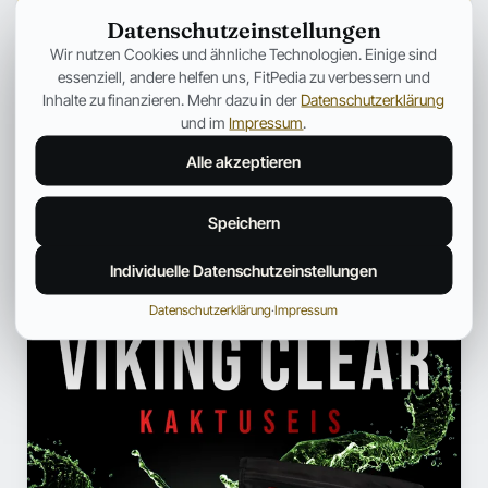
Form von Stress) dazu führt, dass mehr
Datenschutzeinstellungen
Magnesium über den Urin ausgeschieden wird.
Wir nutzen Cookies und ähnliche Technologien. Einige sind
Wenn Du das Gefühl hast, höhere Dosierungen
essenziell, andere helfen uns, FitPedia zu verbessern und
Inhalte zu finanzieren. Mehr dazu in der
Datenschutzerklärung
auszutesten, dann nur zu.
und im
Impressum
.
Alle akzeptieren
← Mehr aus Medizin
Speichern
Individuelle Datenschutzeinstellungen
ANZEIGE
Datenschutzerklärung
·
Impressum