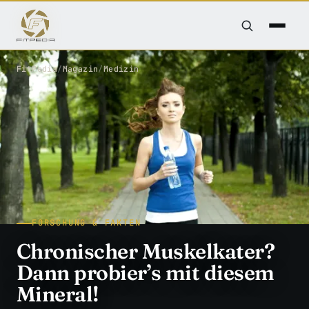
FitPedia
/
Magazin
/
Medizin
FORSCHUNG & FAKTEN
Chronischer Muskelkater?
Dann probier’s mit diesem
Mineral!