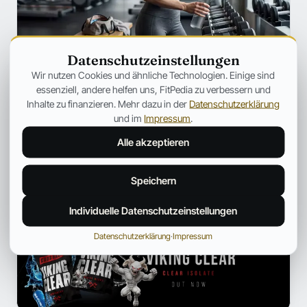
Datenschutzeinstellungen
SZENE
Wir nutzen Cookies und ähnliche Technologien. Einige sind
Ozempic verändert Fitness für immer
essenziell, andere helfen uns, FitPedia zu verbessern und
– Warum plötzlich jeder über
Inhalte zu finanzieren. Mehr dazu in der
Datenschutzerklärung
Muskelverlust spricht
und im
Impressum
.
Warum GLP-1-Medikamente immer häufiger unter dem
Alle akzeptieren
Aspekt des Muskelabbaus besprochen werden.
Jonas Bauer
19. Juli 2026
12 Min.
Speichern
Individuelle Datenschutzeinstellungen
ANZEIGE
Datenschutzerklärung
·
Impressum