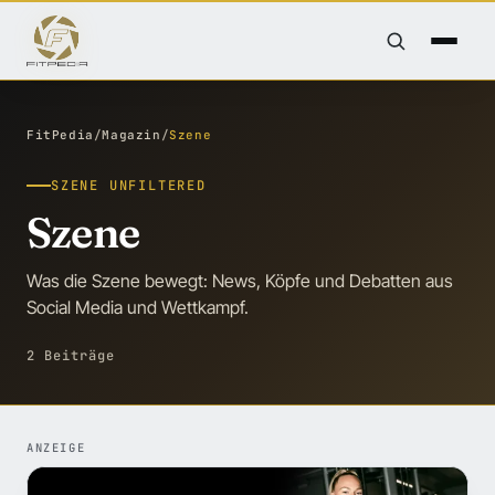
FitPedia
/
Magazin
/
Szene
SZENE UNFILTERED
Szene
Was die Szene bewegt: News, Köpfe und Debatten aus
Social Media und Wettkampf.
2 Beiträge
ANZEIGE