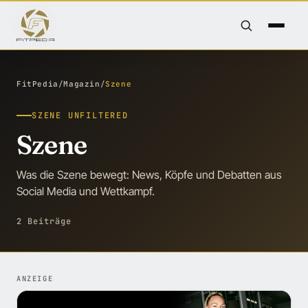
FitPedia
/
Magazin
/
Szene
SZENE UNFILTERED
Szene
Was die Szene bewegt: News, Köpfe und Debatten aus
Social Media und Wettkampf.
2 Beiträge
ANZEIGE