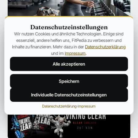
Datenschutzeinstellungen
SZENE
Wir nutzen Cookies und ähnliche Technologien. Einige sind
Ozempic verändert Fitness für immer
essenziell, andere helfen uns, FitPedia zu verbessern und
– Warum plötzlich jeder über
Inhalte zu finanzieren. Mehr dazu in der
Datenschutzerklärung
Muskelverlust spricht
und im
Impressum
.
Warum GLP-1-Medikamente immer häufiger unter dem
Alle akzeptieren
Aspekt des Muskelabbaus besprochen werden.
Jonas Bauer
19. Juli 2026
12 Min.
Speichern
Individuelle Datenschutzeinstellungen
ANZEIGE
Datenschutzerklärung
·
Impressum