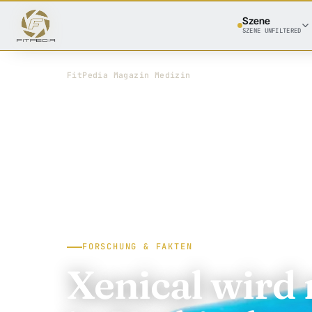
Szene
SZENE UNFILTERED
FitPedia
/
Magazin
/
Medizin
FORSCHUNG & FAKTEN
Xenical wird