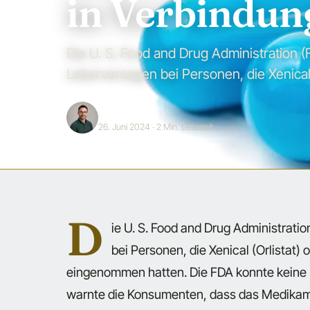
in Verbindun
Die U. S. Food and Drug Administration (
Leberversagen bei Personen, die Xenical (
Jonas Bauer
26. Juni 2024
· 2 Min. Lesezeit
D
ie U. S. Food and Drug Administrati
bei Personen, die Xenical (Orlistat) o
eingenommen hatten. Die FDA konnte keine 
warnte die Konsumenten, dass das Medikam