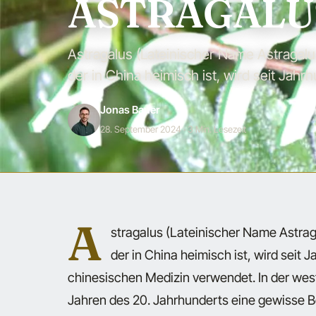
ASTRAGALU
Astragalus (Lateinischer Name Astragal
der in China heimisch ist, wird seit Jahr
Jonas Bauer
28. September 2024
· 3 Min. Lesezeit
A
stragalus (Lateinischer Name Astra
der in China heimisch ist, wird seit 
chinesischen Medizin verwendet. In der west
Jahren des 20. Jahrhunderts eine gewisse Be