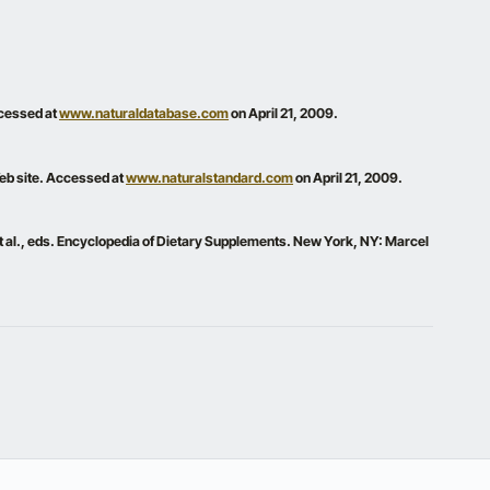
cessed at
www.naturaldatabase.com
on April 21, 2009.
b site. Accessed at
www.naturalstandard.com
on April 21, 2009.
t al., eds. Encyclopedia of Dietary Supplements. New York, NY: Marcel