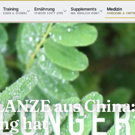
Training
Ernährung
Supplements
Medizin
EISEN & EVIDENZ
STUDIEN STATT HYPE
WAS WIRKLICH WIRKT
FORSCHUNG & FAKTE
NZE aus China:
ng hat