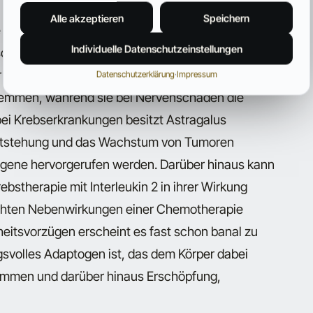
eines Schlaganfalls reduziert werden können. Bei
Alle akzeptieren
Speichern
 Parkinson oder einer diabetischen Neuropathie
Individuelle Datenschutzeinstellungen
ischen Heilpflanze Untersuchungen zufolge ein
r zumindest verlangsamen. Auf diese Weise kann
Datenschutzerklärung
·
Impressum
 hemmen, während sie bei Nervenschäden die
ei Krebserkrankungen besitzt Astragalus
Entstehung und das Wachstum von Tumoren
gene hervorgerufen werden. Darüber hinaus kann
bstherapie mit Interleukin 2 in ihrer Wirkung
schten Nebenwirkungen einer Chemotherapie
heitsvorzügen erscheint es fast schon banal zu
svolles Adaptogen ist, das dem Körper dabei
kommen und darüber hinaus Erschöpfung,