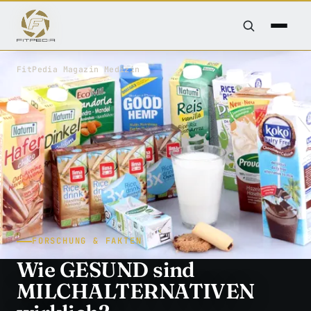
FitPedia
/
Magazin
/
Medizin
FORSCHUNG & FAKTEN
Wie GESUND sind
MILCHALTERNATIVEN