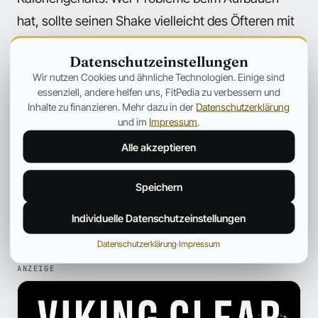
hat, sollte seinen Shake vielleicht des Öfteren mit
Kokosmilch anreichern. Damit dürfte es deutlich
Datenschutzeinstellungen
leichter sein, auf die nötigen Kalorien zu kommen.
Wir nutzen Cookies und ähnliche Technologien. Einige sind
Insgesamt kann man festhalten, dass alle
essenziell, andere helfen uns, FitPedia zu verbessern und
Inhalte zu finanzieren. Mehr dazu in der
Datenschutzerklärung
Milchersatzprodukte einen ordentlichen
und im
Impressum
.
Calciumanteil mitbringen und damit keiner mehr
Alle akzeptieren
Gefahr läuft, unterversorgt zu sein!
Speichern
Individuelle Datenschutzeinstellungen
← Mehr aus Medizin
Datenschutzerklärung
·
Impressum
ANZEIGE