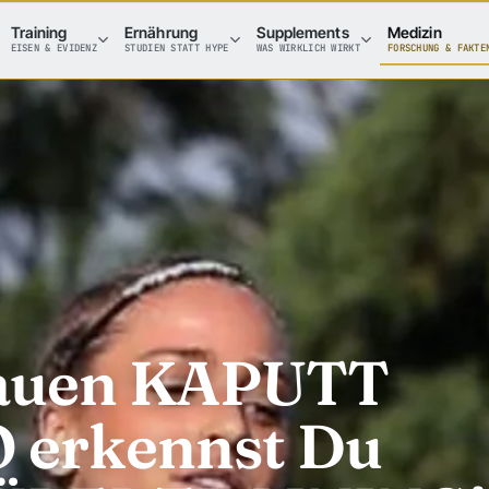
Training
Ernährung
Supplements
Medizin
EISEN & EVIDENZ
STUDIEN STATT HYPE
WAS WIRKLICH WIRKT
FORSCHUNG & FAKTE
rauen KAPUTT
O erkennst Du