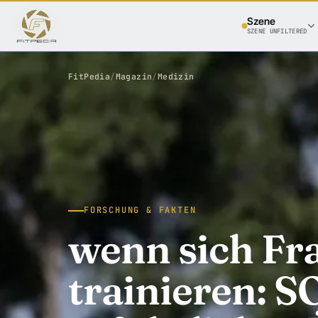
Szene
SZENE UNFILTERED
FitPedia
/
Magazin
/
Medizin
FORSCHUNG & FAKTEN
wenn sich F
trainieren: S