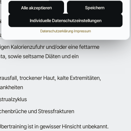
te oder der Wirbelsäule von Sportlerinnen.
Alle akzeptieren
Speichern
s Übertraining
Individuelle Datenschutzeinstellungen
Datenschutzerklärung
·
Impressum
xzessive Müdigkeit und Schlafprobleme
igen Kalorienzufuhr und/oder eine fettarme
a, sowie seltsame Diäten und ein
ausfall, trockener Haut, kalte Extremitäten,
rankheiten
trualzyklus
chenbrüche und Stressfrakturen
Übertraining ist in gewisser Hinsicht unbekannt.