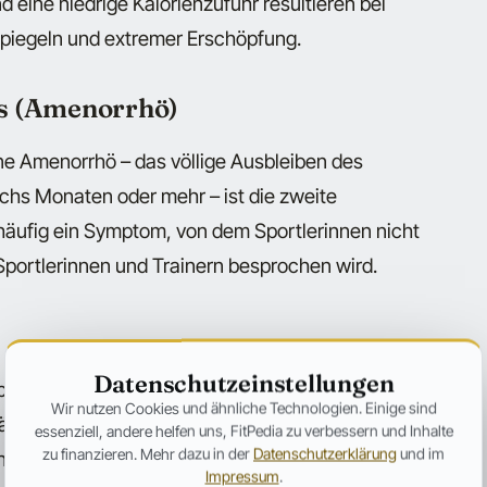
 eine niedrige Kalorienzufuhr resultieren bei
spiegeln und extremer Erschöpfung.
us (Amenorrhö)
ne Amenorrhö – das völlige Ausbleiben des
chs Monaten oder mehr – ist die zweite
häufig ein Symptom, von dem Sportlerinnen nicht
Sportlerinnen und Trainern besprochen wird.
Datenschutzeinstellungen
ponente der Triade. Schließlich können
Wir nutzen Cookies und ähnliche Technologien. Einige sind
ter zu Osteoporose führen. Dies kann
essenziell, andere helfen uns, FitPedia zu verbessern und Inhalte
zu finanzieren. Mehr dazu in der
Datenschutzerklärung
und im
e haben. Stressfrakturen und gebrochene Knochen
Impressum
.