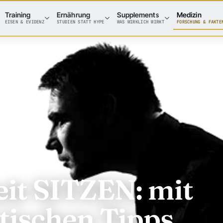
Training
Ernährung
Supplements
Medizin
EISEN & EVIDENZ
STUDIEN STATT HYPE
WAS WIRKLICH WIRKT
FORSCHUNG & FAKTE
it SITZEN: mit
tischen Tipps