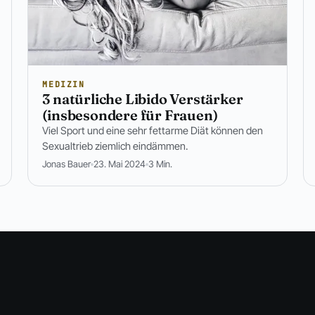
MEDIZIN
3 natürliche Libido Verstärker
(insbesondere für Frauen)
Viel Sport und eine sehr fettarme Diät können den
Sexualtrieb ziemlich eindämmen.
Jonas Bauer
23. Mai 2024
3 Min.