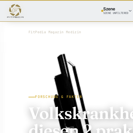
Szene
SZENE UNFILTERED
FitPedia
/
Magazin
/
Medizin
FORSCHUNG & FAKTEN
Volkskrankhe
diesen 2 prak