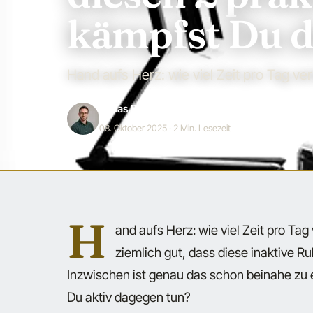
kämpfst Du d
Hand aufs Herz: wie viel Zeit pro Tag ver
Jonas Bauer
08. Oktober 2025
· 2 Min. Lesezeit
H
and aufs Herz: wie viel Zeit pro Ta
ziemlich gut, dass diese inaktive R
Inzwischen ist genau das schon beinahe zu
Du aktiv dagegen tun?