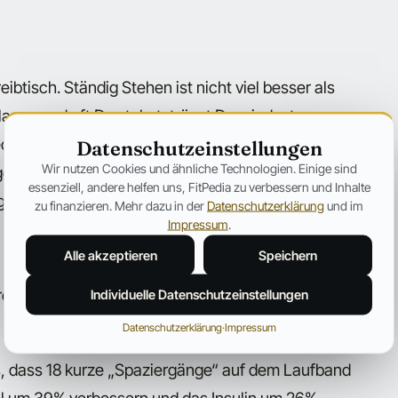
ibtisch. Ständig Stehen ist nicht viel besser als
lange und oft Du stehst, trägst Du mindestens
ckung der Wirbelsäule, durchgestreckte Knie und
Datenschutzeinstellungen
Wir nutzen Cookies und ähnliche Technologien. Einige sind
 ist es eine gute Idee sich einen
essenziell, andere helfen uns, FitPedia zu verbessern und Inhalte
egen. Damit kann man zwischen Sitzen und Stehen
zu finanzieren. Mehr dazu in der
Datenschutzerklärung
und im
Impressum
.
Alle akzeptieren
Speichern
eine Studie in „American Journal of Clinical
 regelmäßige aktive Pausen äußerst positiv auf
Individuelle Datenschutzeinstellungen
Datenschutzerklärung
·
Impressum
s, dass 18 kurze „Spaziergänge“ auf dem Laufband