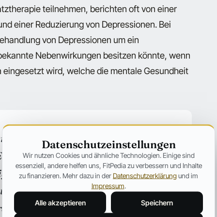
tztherapie teilnehmen, berichten oft von einer
und einer Reduzierung von Depressionen. Bei
 Behandlung von Depressionen um ein
nbekannte Nebenwirkungen besitzen könnte, wenn
 eingesetzt wird, welche die mentale Gesundheit
ournalistische Einordnung und keine
Datenschutzeinstellungen
ne Testosteron-Therapie ist in
Wir nutzen Cookies und ähnliche Technologien. Einige sind
essenziell, andere helfen uns, FitPedia zu verbessern und Inhalte
ig und gegen Depressionen nicht
zu finanzieren. Mehr dazu in der
Datenschutzerklärung
und im
Impressum
.
tion wird abgeraten. Bei
Alle akzeptieren
Speichern
ragen wende dich an eine Ärztin oder