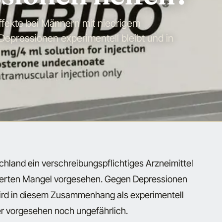
fekte bei Männern mit niedrigem
epressionen experimentell bleibt und in
chland ein verschreibungspflichtiges Arzneimittel
izierten Mangel vorgesehen. Gegen Depressionen
wird in diesem Zusammenhang als experimentell
er vorgesehen noch ungefährlich.