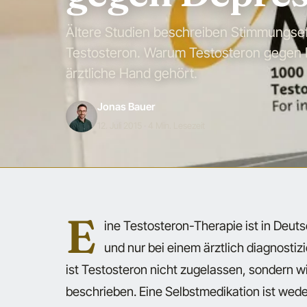
Ältere Studien beschreiben Stimmungsef
Testosteron. Warum Testosteron gegen D
ärztliche Hand gehört.
Jonas Bauer
12. Juli 2015
· 4 Min. Lesezeit
E
ine Testosteron-Therapie ist in Deuts
und nur bei einem ärztlich diagnost
ist Testosteron nicht zugelassen, sondern 
beschrieben. Eine Selbstmedikation ist wed