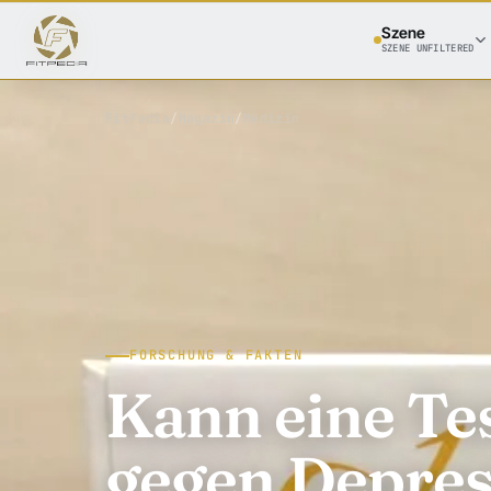
Szene
SZENE UNFILTERED
FitPedia
/
Magazin
/
Medizin
FORSCHUNG & FAKTEN
Kann eine Te
gegen Depres