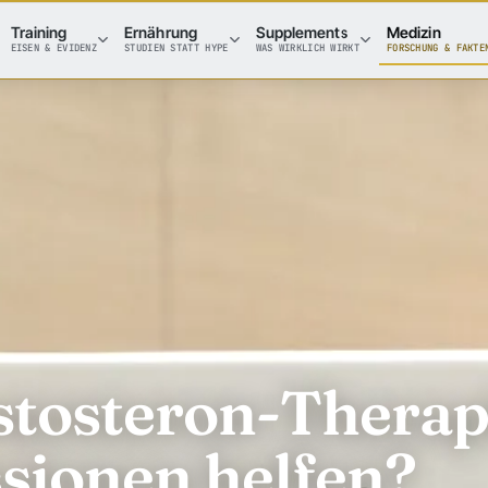
Training
Ernährung
Supplements
Medizin
EISEN & EVIDENZ
STUDIEN STATT HYPE
WAS WIRKLICH WIRKT
FORSCHUNG & FAKTE
stosteron-Therap
sionen helfen?