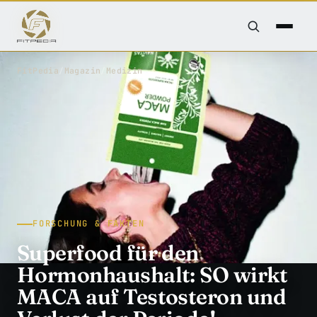
FitPedia
/
Magazin
/
Medizin
FORSCHUNG & FAKTEN
Superfood für den
Hormonhaushalt: SO wirkt
MACA auf Testosteron und