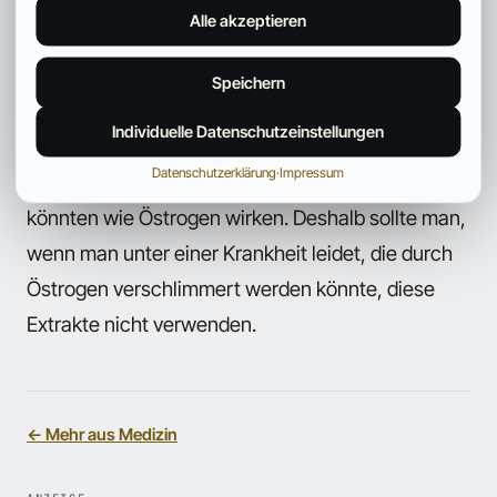
und stillende Frauen sicherheitshalber darauf
Alle akzeptieren
verzichten.
Speichern
Hormonsensitive Erkrankungen wie Brustkrebs,
Individuelle Datenschutzeinstellungen
Gebärmutterkrebs, Eierstockkrebs und
Datenschutzerklärung
·
Impressum
Endometriose: Extrakte aus der Maca-Knolle
könnten wie Östrogen wirken. Deshalb sollte man,
wenn man unter einer Krankheit leidet, die durch
Östrogen verschlimmert werden könnte, diese
Extrakte nicht verwenden.
← Mehr aus Medizin