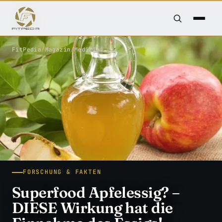
FitPedia
/
Magazin
/
Medizin
FORSCHUNG & FAKTEN
Superfood Apfelessig? –
DIESE Wirkung hat die