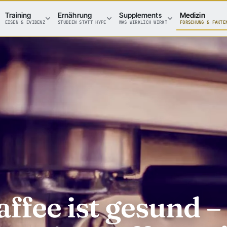
Training
Ernährung
Supplements
Medizin
EISEN & EVIDENZ
STUDIEN STATT HYPE
WAS WIRKLICH WIRKT
FORSCHUNG & FAKTE
affee ist gesund –