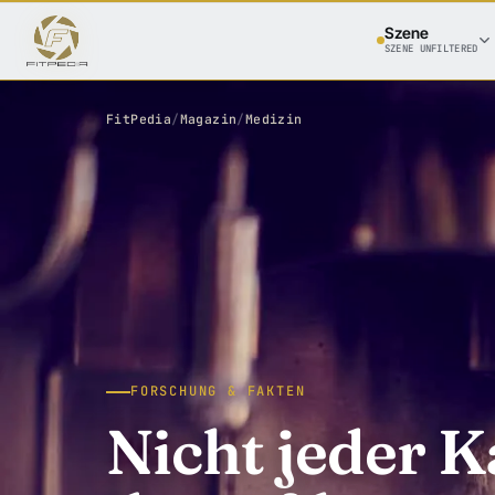
Szene
SZENE UNFILTERED
FitPedia
/
Magazin
/
Medizin
FORSCHUNG & FAKTEN
Nicht jeder K