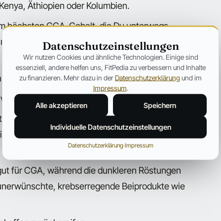
 Kenya, Äthiopien oder Kolumbien.
em höchsten CGA-Gehalt, die Du unterwegs
m Rüstung, entkoffeiniert oder mittlere Röstung)
Datenschutzeinstellungen
Wir nutzen Cookies und ähnliche Technologien. Einige sind
essenziell, andere helfen uns, FitPedia zu verbessern und Inhalte
ca. 50% mehr CGA als der vom Automaten
zu finanzieren. Mehr dazu in der
Datenschutzerklärung
und im
Impressum
.
 weniger CGA als normaler Kaffee.
Alle akzeptieren
Speichern
n beinhalten normalerweise nicht allzu viel
Individuelle Datenschutzeinstellungen
iedrigerer Qualität mit wenig CGA verwendet
Datenschutzerklärung
·
Impressum
 gut für CGA, während die dunkleren Röstungen
 unerwünschte, krebserregende Beiprodukte wie