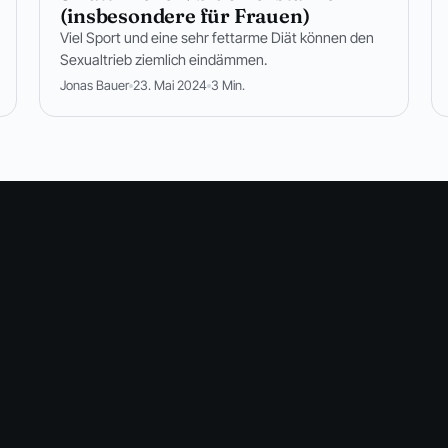
(insbesondere für Frauen)
Viel Sport und eine sehr fettarme Diät können den
Sexualtrieb ziemlich eindämmen.
Jonas Bauer
23. Mai 2024
3 Min.