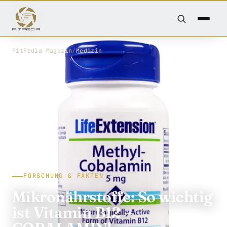
FitPedia
/
Magazin
/
Medizin
FORSCHUNG & FAKTEN
Mikronährstoffe: So wichtig
ist Vitamin B12 –