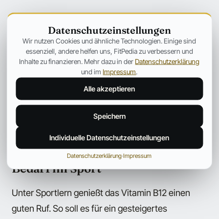
Bedarf
Datenschutzeinstellungen
Wir nutzen Cookies und ähnliche Technologien. Einige sind
Der tägliche Mindestbedarf ist im Vergleich zu den
essenziell, andere helfen uns, FitPedia zu verbessern und
meisten andern Vitaminen sehr viel geringer, er
Inhalte zu finanzieren. Mehr dazu in der
Datenschutzerklärung
und im
Impressum
.
beträgt nur ca. 3 Mikrogramm. Ein Mangel an
Alle akzeptieren
Vitamin B12 entwickelt sich sehr langsam, bei
völligem Stopp der Zufuhr in der Regel erst nach
Speichern
zwei bis drei Jahren, da der Körper das Vitamin
über längere Zeit in der Leber speichern kann.
Individuelle Datenschutzeinstellungen
Datenschutzerklärung
·
Impressum
Bedarf im Sport
Unter Sportlern genießt das Vitamin B12 einen
guten Ruf. So soll es für ein gesteigertes