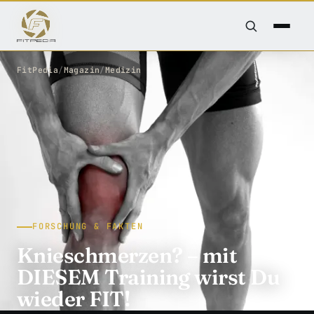
FitPedia
/
Magazin
/
Medizin
FORSCHUNG & FAKTEN
Knieschmerzen? – mit
DIESEM Training wirst Du
wieder FIT!