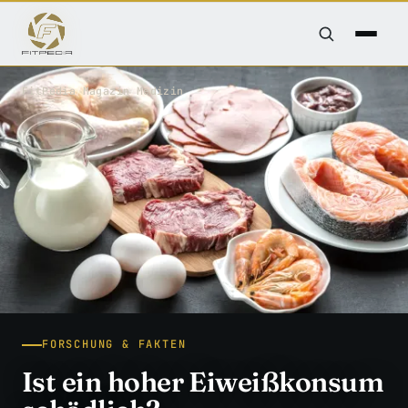
FitPedia
/
Magazin
/
Medizin
FORSCHUNG & FAKTEN
Ist ein hoher Eiweißkonsum