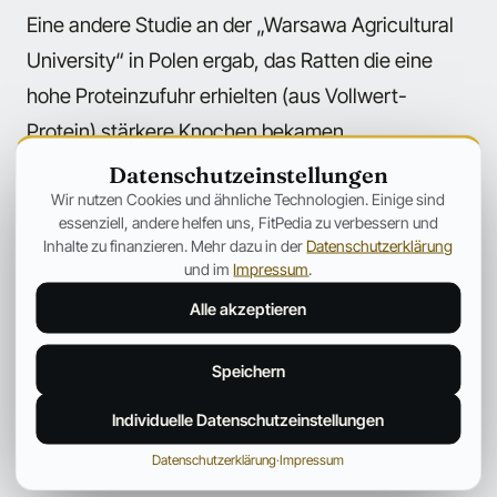
Eine andere Studie an der „Warsawa Agricultural
University“ in Polen ergab, das Ratten die eine
hohe Proteinzufuhr erhielten (aus Vollwert-
Protein) stärkere Knochen bekamen.
Datenschutzeinstellungen
Als Schlusswort möchte ich hinzuzufügen, das es
Wir nutzen Cookies und ähnliche Technologien. Einige sind
essenziell, andere helfen uns, FitPedia zu verbessern und
bei Menschen die regelmäßig Kraftsport
Inhalte zu finanzieren. Mehr dazu in der
Datenschutzerklärung
betreiben, sowieso keinen Grund zur Besorgnis
und im
Impressum
.
geben sollte. Durch regelmäßiges Krafttraining
Alle akzeptieren
passt sich der Körper der sportlichen Belastung an
und stärkt nicht nur die Muskeln, sondern auch die
Speichern
Knochen!
Individuelle Datenschutzeinstellungen
Datenschutzerklärung
·
Impressum