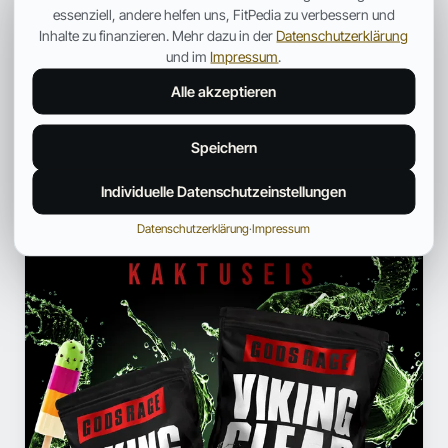
essenziell, andere helfen uns, FitPedia zu verbessern und
Inhalte zu finanzieren. Mehr dazu in der
Datenschutzerklärung
und im
Impressum
.
← Mehr aus Medizin
Alle akzeptieren
Speichern
ANZEIGE
Individuelle Datenschutzeinstellungen
Datenschutzerklärung
·
Impressum