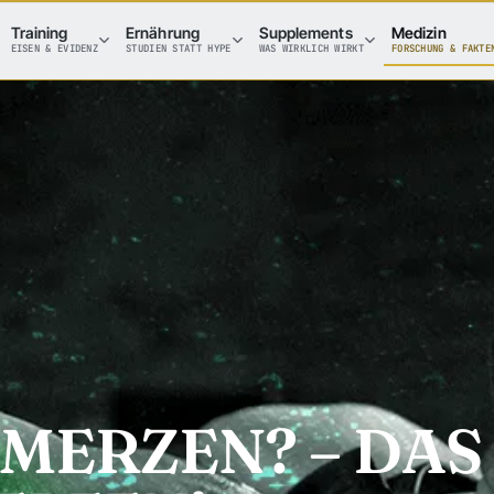
Training
Ernährung
Supplements
Medizin
EISEN & EVIDENZ
STUDIEN STATT HYPE
WAS WIRKLICH WIRKT
FORSCHUNG & FAKTE
MERZEN? – DAS