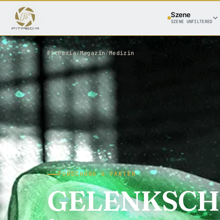
Szene
SZENE UNFILTERED
FitPedia
/
Magazin
/
Medizin
FORSCHUNG & FAKTEN
GELENKSCH