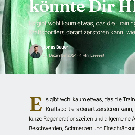
könnte Dir 
Es gibt wohl kaum etwas, das die Trainin
Kraftsportlers derart zerstören kann, w
Jonas Bauer
08. Dezember 2024
· 4 Min. Lesezeit
E
s gibt wohl kaum etwas, das die Train
Kraftsportlers derart zerstören kan
kurze Regenerationszeiten und allgemeine 
Beschwerden, Schmerzen und Einschränkun