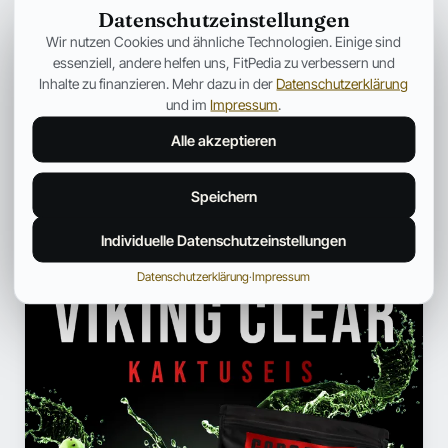
Datenschutzeinstellungen
sleep/44563394/1
Wir nutzen Cookies und ähnliche Technologien. Einige sind
http://www.webmd.com/sleep-
essenziell, andere helfen uns, FitPedia zu verbessern und
Inhalte zu finanzieren. Mehr dazu in der
Datenschutzerklärung
disorders/features/nix-nightcap-better-sleep
und im
Impressum
.
Alle akzeptieren
← Mehr aus Medizin
Speichern
Individuelle Datenschutzeinstellungen
ANZEIGE
Datenschutzerklärung
·
Impressum