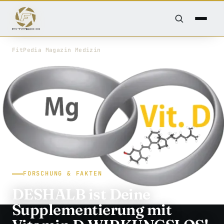
FitPedia
/
Magazin
/
Medizin
FORSCHUNG & FAKTEN
DESHALB ist Deine
Supplementierung mit